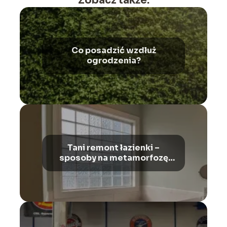
Zobacz także:
Co posadzić wzdłuż
ogrodzenia?
Tani remont łazienki –
sposoby na metamorfozę
łazienki