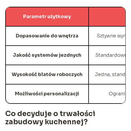
Parametr użytkowy
Dopasowanie do wnętrza
Sztywne wymia
Jakość systemów jezdnych
Standardowe za
Wysokość blatów roboczych
Jedna, standar
Możliwości personalizacji
Ogranicz
Co decyduje o trwałości
zabudowy kuchennej?