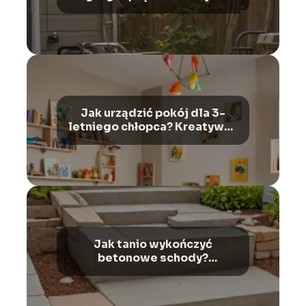
domu?
Jak urządzić pokój dla 3-
letniego chłopca? Kreatywne
pomysły
Jak tanio wykończyć
betonowe schody?
Praktyczne porady