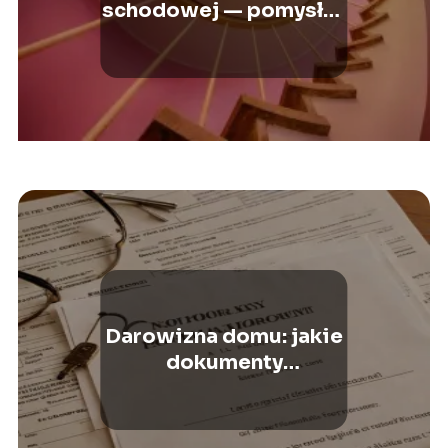
schodowej — pomysły i
inspiracje
Darowizna domu: jakie
dokumenty
przygotować dla
notariusza?