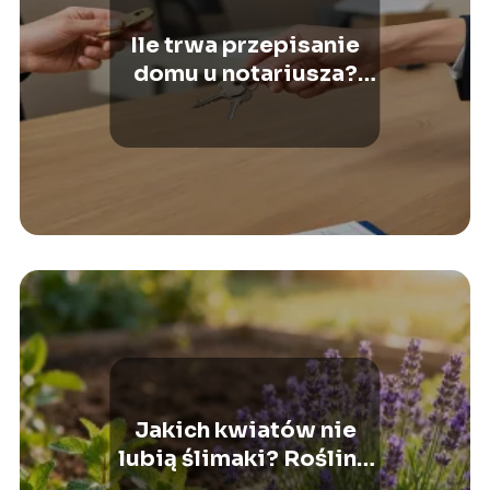
Ile trwa przepisanie
domu u notariusza?
Wszystko, co musisz
wiedzieć
Jakich kwiatów nie
lubią ślimaki? Rośliny,
które je odstraszają