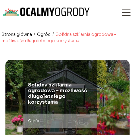
Strona główna
/
Ogród
/
Solidna szklarnia ogrodowa –
możliwość długoletniego korzystania
Solidna szklarnia
ogrodowa – możliwość
długoletniego
korzystania
Ogród