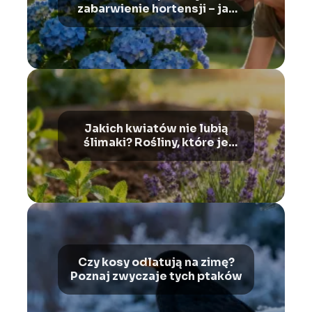
zabarwienie hortensji – jak
zmienić kolor kwiatów?
Jakich kwiatów nie lubią
ślimaki? Rośliny, które je
odstraszają
Czy kosy odlatują na zimę?
Poznaj zwyczaje tych ptaków