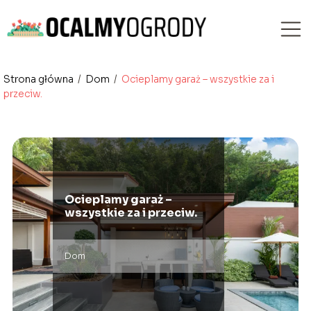
Strona główna
/
Dom
/
Ocieplamy garaż – wszystkie za i
przeciw.
Ocieplamy garaż –
wszystkie za i przeciw.
Dom