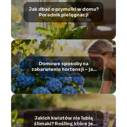
Jak dbać o prymulki w domu?
Poradnik pielęgnacji
Domowe sposoby na
zabarwienie hortensji – jak
zmienić kolor kwiatów?
Jakich kwiatów nie lubią
ślimaki? Rośliny, które je