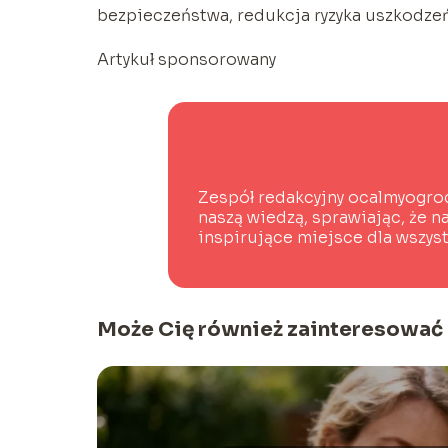
bezpieczeństwa, redukcja ryzyka uszkodzeń
Artykuł sponsorowany
Zespół redakcyjny ocalmyogro
naszą wiedzą, sprawiając, że n
inspirujące miejsce dla wszys
Może Cię również zainteresować