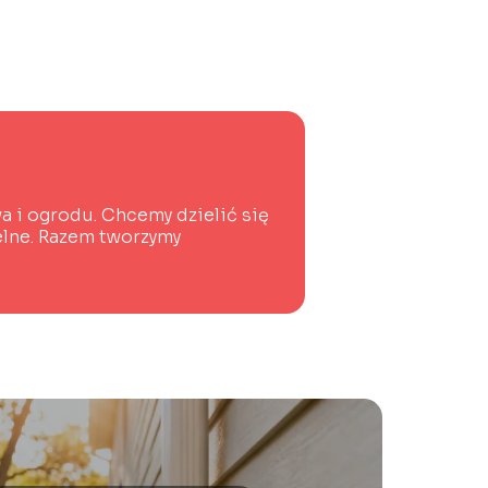
 i ogrodu. Chcemy dzielić się
telne. Razem tworzymy