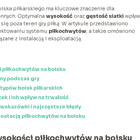
oiska piłkarskiego ma kluczowe znaczenie dla
onnych. Optymalna
wysokość
oraz
gęstość siatki
wpływ
się poza teren gry piłką. W artykule przedstawiono
ojektowaniu systemu
piłkochwytów
, a także omówiono
zane z instalacją i eksploatacją.
 piłkochwytów na boisku
ony podczas gry
typów boisk piłkarskich
ek i ich wpływ na trwałość
wskazówki i najczęstsze błędy
ploatacją piłkochwytów na boisku
ysokości piłkochwytów na boisku