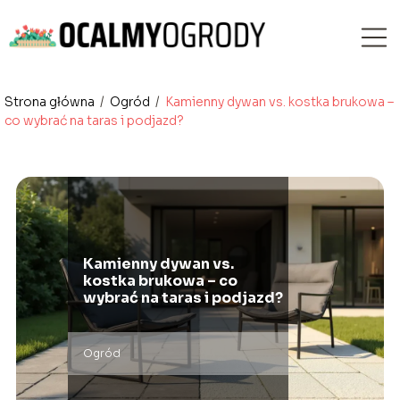
Strona główna
/
Ogród
/
Kamienny dywan vs. kostka brukowa –
co wybrać na taras i podjazd?
Kamienny dywan vs.
kostka brukowa – co
wybrać na taras i podjazd?
Ogród