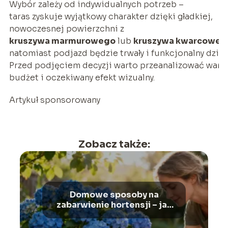
Wybór zależy od indywidualnych potrzeb –
taras zyskuje wyjątkowy charakter dzięki gładkiej,
nowoczesnej powierzchni z
kruszywa marmurowego
lub
kruszywa kwarcoweg
natomiast podjazd będzie trwały i funkcjonalny dzię
Przed podjęciem decyzji warto przeanalizować waru
budżet i oczekiwany efekt wizualny.
Artykuł sponsorowany
Zobacz także:
Domowe sposoby na
zabarwienie hortensji – jak
zmienić kolor kwiatów?